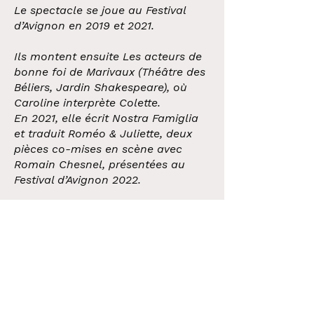
Le spectacle se joue au Festival
d’Avignon en 2019 et 2021.
Ils montent ensuite Les acteurs de
bonne foi de Marivaux (Théâtre des
Béliers, Jardin Shakespeare), où
Caroline interprète Colette.
En 2021, elle écrit Nostra Famiglia
et traduit Roméo & Juliette, deux
pièces co-mises en scène avec
Romain Chesnel, présentées au
Festival d’Avignon 2022.
En 2023, Roméo & Juliette est joué
au Lucernaire puis au Théâtre
Lepic.
L’année suivante, elle co-met en
scène Cyrano de Bergerac avec
Romain Chesnel, dans lequel elle
joue également, produit à partir de