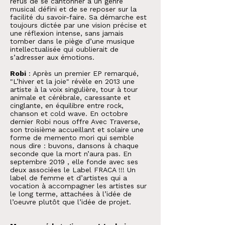
refus de se cantonner à un genre
musical défini et de se reposer sur la
facilité du savoir-faire. Sa démarche est
toujours dictée par une vision précise et
une réflexion intense, sans jamais
tomber dans le piège d’une musique
intellectualisée qui oublierait de
s’adresser aux émotions.
Robi
: Après un premier EP remarqué,
"L’hiver et la joie" révèle en 2013 une
artiste à la voix singulière, tour à tour
animale et cérébrale, caressante et
cinglante, en équilibre entre rock,
chanson et cold wave. En octobre
dernier Robi nous offre Avec Traverse,
son troisième accueillant et solaire une
forme de memento mori qui semble
nous dire : buvons, dansons à chaque
seconde que la mort n’aura pas. En
septembre 2019 , elle fonde avec ses
deux associées le Label FRACA !!! Un
label de femme et d’artistes qui a
vocation à accompagner les artistes sur
le long terme, attachées à l’idée de
l’oeuvre plutôt que l’idée de projet.