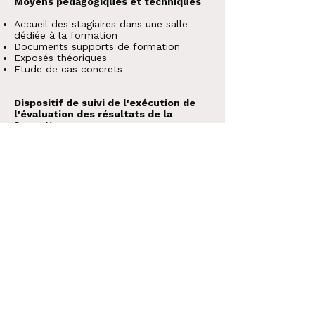
Moyens pédagogiques et techniques
Accueil des stagiaires dans une salle
dédiée à la formation
Documents supports de formation
Exposés théoriques
Etude de cas concrets
Dispositif de suivi de l'exécution de
l'évaluation des résultats de la
formation
Feuilles de présence
Mises en situation
Entretien d’auto-évaluation
Formulaires d'auto-évaluation
EN PROGRAMMATION
Chaque stagiaire doit avoir lu et adhéré
obligatoirement au
règlement intérieur
et avoir pris connaissance du
document unique
d'évaluation des risques (DUER)
.