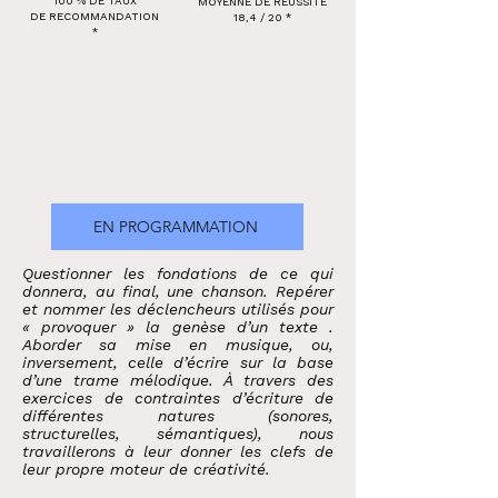
100 % DE TAUX
MOYENNE DE RÉUSSITE
DE RECOMMANDATION
18,4 / 20 *
*
EN PROGRAMMATION
Questionner les fondations de ce qui
donnera, au final, une chanson. Repérer
et nommer les déclencheurs utilisés pour
« provoquer » la genèse d’un texte .
Aborder sa mise en musique, ou,
inversement, celle d’écrire sur la base
d’une trame mélodique. À travers des
exercices de contraintes d’écriture de
différentes natures (sonores,
structurelles, sémantiques), nous
travaillerons à leur donner les clefs de
leur propre moteur de créativité.