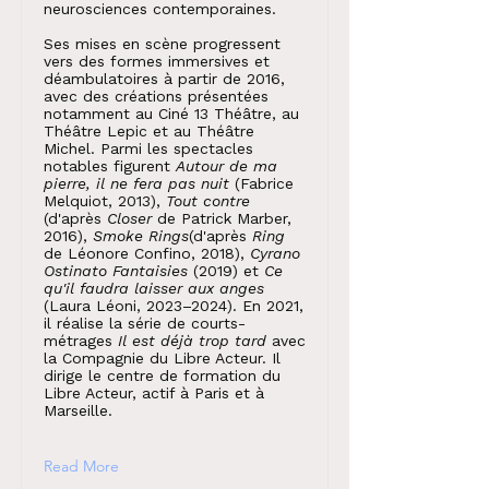
neurosciences contemporaines.
Ses mises en scène progressent
vers des formes immersives et
déambulatoires à partir de 2016,
avec des créations présentées
notamment au Ciné 13 Théâtre, au
Théâtre Lepic et au Théâtre
Michel. Parmi les spectacles
notables figurent
Autour de ma
pierre, il ne fera pas nuit
(Fabrice
Melquiot, 2013),
Tout contre
(d'après
Closer
de Patrick Marber,
2016),
Smoke Rings
(d'après
Ring
de Léonore Confino, 2018),
Cyrano
Ostinato Fantaisies
(2019) et
Ce
qu'il faudra laisser aux anges
(Laura Léoni, 2023–2024). En 2021,
il réalise la série de courts-
métrages
Il est déjà trop tard
avec
la Compagnie du Libre Acteur. Il
dirige le centre de formation du
Libre Acteur, actif à Paris et à
Marseille.
Read More