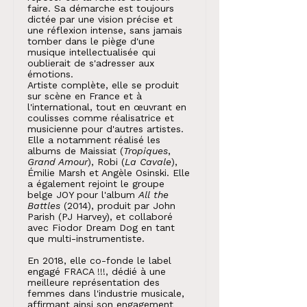
faire. Sa démarche est toujours
dictée par une vision précise et
une réflexion intense, sans jamais
tomber dans le piège d'une
musique intellectualisée qui
oublierait de s'adresser aux
émotions.
Artiste complète, elle se produit
sur scène en France et à
l'international, tout en œuvrant en
coulisses comme réalisatrice et
musicienne pour d'autres artistes.
Elle a notamment réalisé les
albums de Maissiat (
Tropiques
,
Grand Amour
), Robi (
La Cavale
),
Émilie Marsh et Angèle Osinski. Elle
a également rejoint le groupe
belge JOY pour l'album
All the
Battles
(2014), produit par John
Parish (PJ Harvey), et collaboré
avec Fiodor Dream Dog en tant
que multi-instrumentiste.
En 2018, elle co-fonde le label
engagé FRACA !!!, dédié à une
meilleure représentation des
femmes dans l'industrie musicale,
affirmant ainsi son engagement