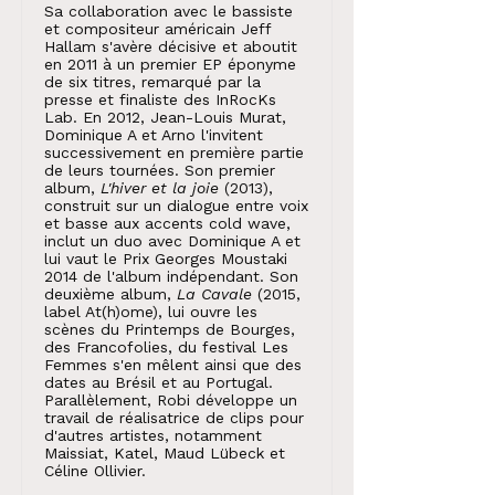
Sa collaboration avec le bassiste
et compositeur américain Jeff
Hallam s'avère décisive et aboutit
en 2011 à un premier EP éponyme
de six titres, remarqué par la
presse et finaliste des InRocKs
Lab. En 2012, Jean-Louis Murat,
Dominique A et Arno l'invitent
successivement en première partie
de leurs tournées. Son premier
album,
L'hiver et la joie
(2013),
construit sur un dialogue entre voix
et basse aux accents cold wave,
inclut un duo avec Dominique A et
lui vaut le Prix Georges Moustaki
2014 de l'album indépendant. Son
deuxième album,
La Cavale
(2015,
label At(h)ome), lui ouvre les
scènes du Printemps de Bourges,
des Francofolies, du festival Les
Femmes s'en mêlent ainsi que des
dates au Brésil et au Portugal.
Parallèlement, Robi développe un
travail de réalisatrice de clips pour
d'autres artistes, notamment
Maissiat, Katel, Maud Lübeck et
Céline Ollivier.