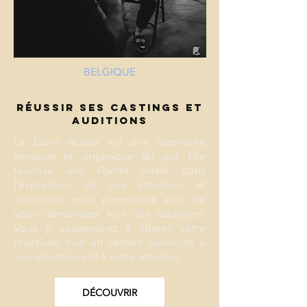
BELGIQUE
RÉUSSIR SES CASTINGS ET
AUDITIONS
Le Libre Acteur est une approche
sensitive et organique du jeu. Elle
favorise une liberté totale dans
l’expression de vos émotions et
intentions, vous permettant ainsi de
vous démarquer lors des auditions.
Vous y apprendrez à libérer votre
créativité tout en restant connecté à
vos sensations et à votre intuition.
DÉCOUVRIR