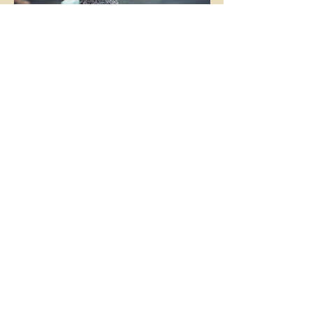
STRASBOURG
PRÉSENCE SCÉNIQUE
& INTERPRÉTATION
Durant ces cinq jours, nous proposons
aux artistes interprètes de saisir
concrètement au travers de différents
outils et expériences, ce que signifie la
présence sur scène. Nous aborderons
également la question de la relation à
l’autre et à l’instrument par le ressenti.
DÉCOUVRIR