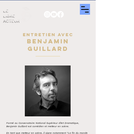
LE
LIBRE
ACTEUR
ENTRETIEN AVEC
BENJAMIN
GUILLARD
Formé au Conservatoire National Supérieur d’Art Dramatique,
Benjamin Guillard est comédien et metteur en scène.
En tant que metteur en scène, il signe notamment "La fin du monde