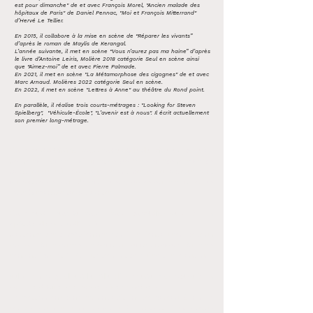
est pour dimanche" de et avec François Morel, "Ancien malade des
hôpitaux de Paris" de Daniel Pennac, "Moi et François Mitterrand"
d’Hervé Le Tellier.
En 2015, il collabore à la mise en scène de “Réparer les vivants”
d’après le roman de Maylis de Kerangal.
L’année suivante, il met en scène “Vous n’aurez pas ma haine” d’après
le livre d’Antoine Leiris, Molière 2018 catégorie Seul en scène ainsi
que “Aimez-moi” de et avec Pierre Palmade.
En 2021, il met en scène "La Métamorphose des cigognes" de et avec
Marc Arnaud. Molières 2022 catégorie Seul en scène.
En 2022, Il met en scène "Lettres à Anne" au théâtre du Rond point.
En parallèle, il réalise trois courts-métrages : "Looking for Steven
Spielberg", "Véhicule-École", "L’avenir est à nous". Il écrit actuellement
son premier long-métrage.
Comment définiriez-vous votre style de mise en scène ?
Je ne sais pas si j'ai un style de mise en scène mais ce
dont je suis sûr, c'est que les actrices et les acteurs sont
au centre de tout. Je pars d'eux, de ce qu'ils sont et de
leurs humanités débordantes.
Comment recrutez-vous vos comédien.ne.s ? Et
qu’attendez-vous d’eux ?
J'attends des comédien.nes.s qu'ils soient au service d'un
projet. Qu'ils puissent s'épanouir dans un cadre.Qu'ils se
sentent libre et à l'écoute de tout ce qui se passe autour.
Selon vous, quel est le rôle d’un metteur en scène ? Et
comment faire une bonne mise en scène ?
Le metteur en scène est un capitaine de bateau. Son rôle
est de faire que le navire arrive à bon port. Avec fougue