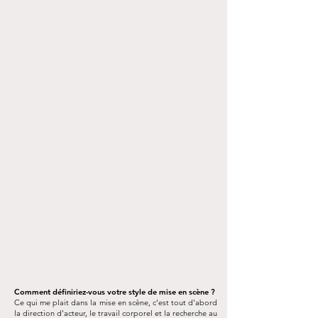
Photo : Flavien Dareau
Après Math Sup-Math Spé, Elodie Menant se forme au cours
Florent et au Studio Muller. Au théâtre, on la voit dans de
nombreux spectacles dont la comédie musicale "Le Soldat
rose" de Louis Chedid au Casino de Paris, au Palais des
congrès de Paris et en tournée.
Elle crée la compagnie Carinae en 2011 et écrit l’adaptation
théâtrale du roman de Stefan Zweig "La Pitié dangereuse",
ainsi que celle de la nouvelle "La Peur" également de Zweig.
Elle joue dans les deux spectacles (prix de la révélation
féminine au festival d’Avignon 2013 pour son rôle dans "La
Pitié dangereuse" et met en scène "La Peur" (une
nomination aux Molières 2017).
Elle interprète en tournée et à Avignon "Après une si longue
nuit" de Michèle Laurence, mis en scène par Laurent
Natrella, sociétaire à la Comédie Française.
En 2018, elle est à
l’affiche de "Est-ce que j’ai une gueule d’Arletty ?", spectacle
qu’elle a co-écrit avec Eric Bu, et qui est récompensé de 2
Molières en 2020 : Meilleur Spectacle musical et Révélation
féminine pour Elodie. Son nouveau spectacle "Je ne cours
pas, je vole !", mis en scène par Johanna Boyé, Lauréat
Fonds SACD 2021, a affiché Complet au Festival d'Avignon
2021 et est en tournée en 2022-23.
Comment définiriez-vous votre style de mise en scène ?
Ce qui me plait dans la mise en scène, c'est tout d'abord
la direction d'acteur, le travail corporel et la recherche au