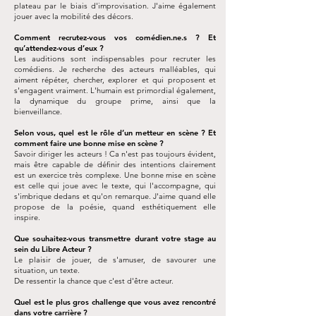
plateau par le biais d'improvisation. J'aime également
jouer avec la mobilité des décors.
Comment recrutez-vous vos comédien.ne.s ? Et
qu’attendez-vous d’eux ?
Les auditions sont indispensables pour recruter les
comédiens. Je recherche des acteurs malléables, qui
aiment répéter, chercher, explorer et qui proposent et
s'engagent vraiment. L'humain est primordial également,
la dynamique du groupe prime, ainsi que la
bienveillance.
Selon vous, quel est le rôle d’un metteur en scène ? Et
comment faire une bonne mise en scène ?
Savoir diriger les acteurs ! Ca n'est pas toujours évident,
mais être capable de définir des intentions clairement
est un exercice très complexe. Une bonne mise en scène
est celle qui joue avec le texte, qui l'accompagne, qui
s'imbrique dedans et qu'on remarque. J'aime quand elle
propose de la poésie, quand esthétiquement elle
inspire.
Que souhaitez-vous transmettre durant votre stage au
sein du Libre Acteur ?
Le plaisir de jouer, de s'amuser, de savourer une
situation, un texte.
De ressentir la chance que c'est d'être acteur.
Quel est le plus gros challenge que vous avez rencontré
dans votre carrière ?