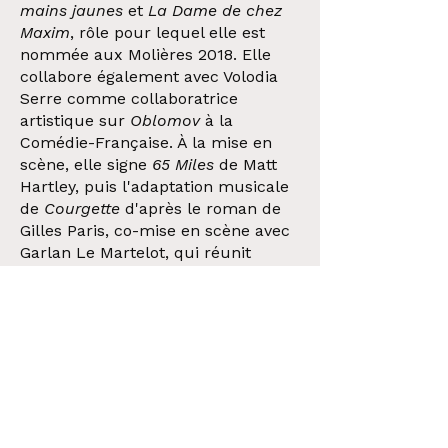
mains jaunes
et
La Dame de chez
Maxim
, rôle pour lequel elle est
nommée aux Molières 2018. Elle
collabore également avec Volodia
Serre comme collaboratrice
artistique sur
Oblomov
à la
Comédie-Française. À la mise en
scène, elle signe
65 Miles
de Matt
Hartley, puis l'adaptation musicale
de
Courgette
d'après le roman de
Gilles Paris, co-mise en scène avec
Garlan Le Martelot, qui réunit
quatorze nominations aux Molières
et Trophées de la comédie
musicale 2024. En 2024, elle met
en scène
Sexe
, one-woman-show
de Bérengère Krief, nommé au
Molière de l'Humour 2025. La
même année, elle crée et interprète
Zoom
de Gilles Granouillet, seule